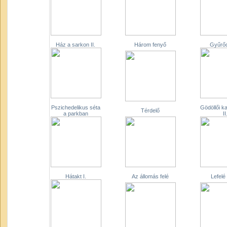
Ház a sarkon II.
Három fenyő
Gyűrőd
Pszichedelikus séta
Gödöllői k
Térdelő
a parkban
II
Hátakt I.
Az állomás felé
Lefelé