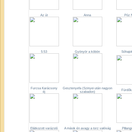
Az út
Anna
Póz 
5:53
Gyönyör a köbön
Sóhajok
Furcsa Karácsony
Gesztenyefa (Szinyei után nagyon
Fürdők
éj
szabadon)
Elátkozott varázsló
A másik én avagy a torz valóság
Pillang