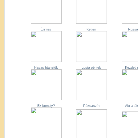
Érintés
Ketten
Rózsa
Havas háztetők
Lusta péntek
Kezdeti 
Ez komoly?
Rózsaszín
Akt a tük