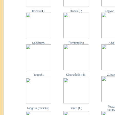
Közeli (II.)
Közeli (I.)
Nagyon 
Szőlőrúzs
Érinthetetlen
Zöld 
Reggel I.
Készülődés (III.)
Zuhany
Tetsz
Niagara (miniatűr)
Szilva (II.)
kompo