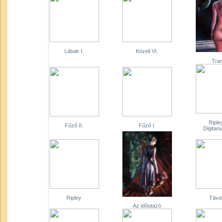
Lábak I.
Közeli VI.
Tran
Riple
Fűző II.
Fűző I.
Digitan
Ripley
Távo
Az időutazó