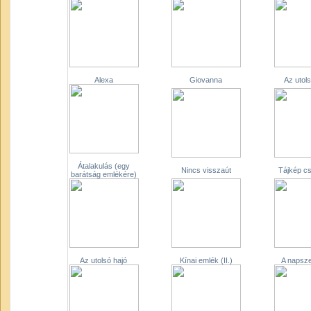
Alexa
Giovanna
Az utol
Átalakulás (egy
Nincs visszaút
Tájkép cs
barátság emlékére)
Az utolsó hajó
Kínai emlék (II.)
A napsz