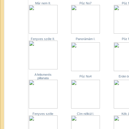
Már nem II.
Póz No7
Póz 
Fenyves széle II.
Panorámám I.
Póz 
A felismerés
Póz No4
Erdei 
pillanata
Fenyves széle
Cím nélkül I.
Kék 