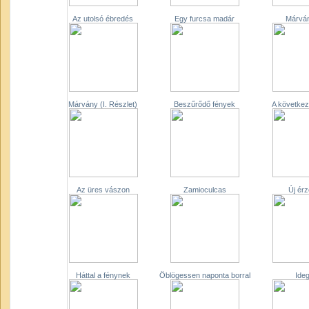
Az utolsó ébredés
Egy furcsa madár
Márván
Márvány (I. Részlet)
Beszűrődő fények
A következ
Az üres vászon
Zamioculcas
Új ér
Háttal a fénynek
Öblögessen naponta borral
Ide