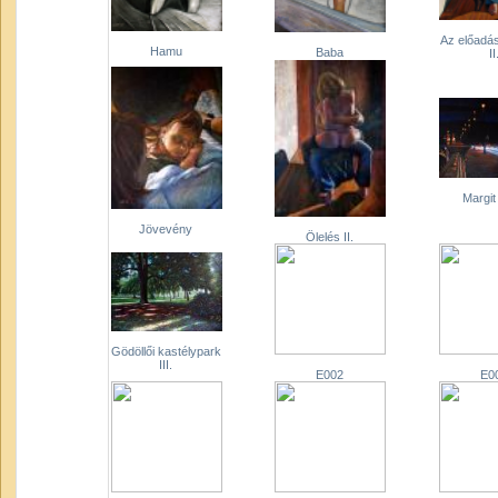
Az előadá
Hamu
Baba
II
Margit 
Jövevény
Ölelés II.
Gödöllői kastélypark
III.
E002
E0