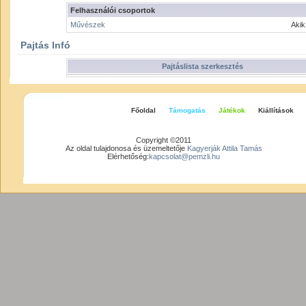
Felhasználói csoportok
Művészek
Akik
Pajtás Infó
Pajtáslista szerkesztés
Főoldal
Támogatás
Játékok
Kiállítások
Copyright ©2011
Az oldal tulajdonosa és üzemeltetője
Kagyerják Attila Tamás
Elérhetőség:
kapcsolat@pemzli.hu