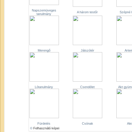
Napszemüveges
A három testőr
Szépné 
tanulmány
Merengő
Játszótér
Arte
Lótanulmány
Csendélet
Akt gyümö
Fürdetés
Csónak
Ale
©
Felhasználó képei