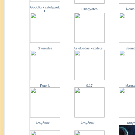
Gödöllői kastélypark
Elhagyatva
Áloms
I.
Gyűrődés
Az előadás kezdete I.
Szemb
Fotel I.
0:17
Marga
Árnyékok III.
Árnyékok II.
Árny