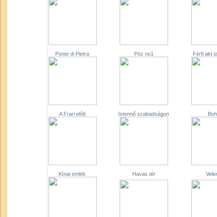
Ponte di Pietra
Póz no1
Férfi akt 
A Frari előtt
Istennő szabadságon
Boh
Kínai emlék
Havas tér
Vele