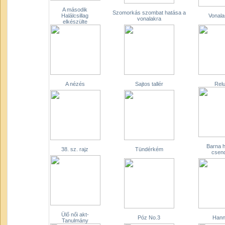
A második
Szomorkás szombat hatása a
Halálcsillag
Vonala
vonalakra
elkészülte
A nézés
Sajtos tallér
Rel
Barna h
38. sz. rajz
Tündérkém
csend
Ülő női akt-
Póz No.3
Hann
Tanulmány