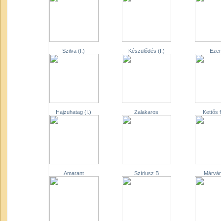
Szilva (I.)
Készülődés (I.)
Ezer
Hajzuhatag (I.)
Zalakaros
Kettős 
Amarant
Szíriusz B
Márvány