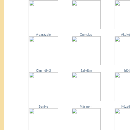
A varázsló
Cumulus
Akt k
Cím nélkül
Szilviám
Időt
Benike
Már nem
Közeli 