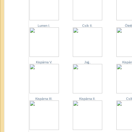
Lumen I.
Csík II.
Ölelé
Kispárna V.
Jajj..
Kispár
Kispárna III.
Kispárna II.
Csík