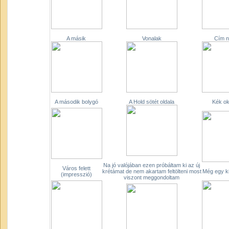
A másik
Vonalak
Cím n
A második bolygó
A Hold sötét oldala
Kék ok
Na jó valójában ezen próbáltam ki az új
Város felett
krétámat de nem akartam feltölteni most
Még egy ki
(impresszió)
viszont meggondoltam