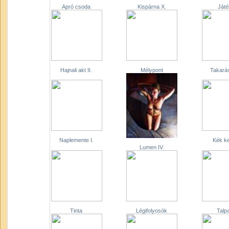
Apró csoda
Kispárna X.
Játé
Hajnali akt II.
Mélypont
Takarás
Naplemente I.
Kék ke
Lumen IV.
Tinta
Légifolyosók
Talpa