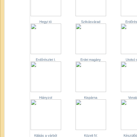
Hegyi tó
Szilvásvárad
Erdőrész
Erdőrészlet I.
Erdei magány
Utolsó 
Hiányzol
Kispárna
Vonala
Kilátás a várból
Közeli IV.
Készülőd