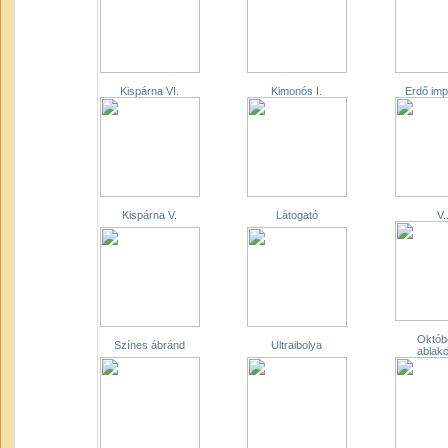
Kispárna VI.
Kimonós I.
Erdő imp
Kispárna V.
Látogató
V.
Októb
Színes ábránd
Ultraibolya
ablak