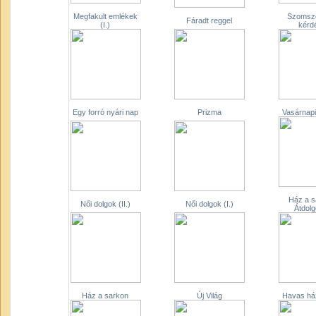
Megfakult emlékek
Szomszé
Fáradt reggel
(I.)
kérd
Egy forró nyári nap
Prizma
Vasárnapi
Ház a s
Női dolgok (II.)
Női dolgok (I.)
Átdol
Ház a sarkon
Új Világ
Havas ház