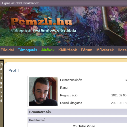
Ugrás az oldal tartalmához
Főoldal
Támogatás
Játékok
Kiállítások
Fórum
Művészek
Hozz
N
a
Profil
v
i
Felhasználónév
g
á
Rang
c
Regisztráció
2011 02 05
i
ó
Utolsó látogatás
2021 02 18
Bemutatkozás
Profilvideó:
YouTube Video