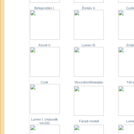
Befejezetlen I.
Érintés II.
Gyék
Közeli V.
Lumen III.
Emlé
Csók
Visszafordíthatatlan
Téli 
Lumen I. (második
Fáradt modell
Lumen
verzió)