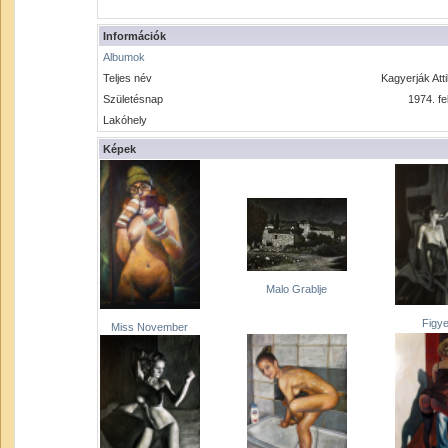
Információk
Albumok
Teljes név
Kagyerják Att
Születésnap
1974. fe
Lakóhely
Képek
Malo Grablje
Figy
Miss November