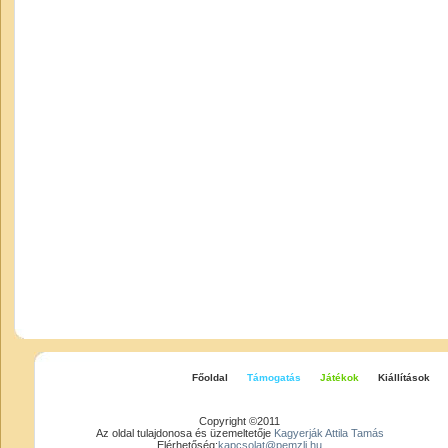
Főoldal
Támogatás
Játékok
Kiállítások
Copyright ©2011
Az oldal tulajdonosa és üzemeltetője
Kagyerják Attila Tamás
Elérhetőség:
kapcsolat@pemzli.hu