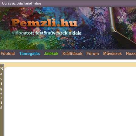
Ugrás az oldal tartalmához
Főoldal
Támogatás
Játékok
Kiállítások
Fórum
Művészek
Hozz
N
a
v
i
g
á
c
i
ó