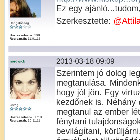
Ez egy ajánló...tudom
Szerkesztette:
@Attil
Rangidős tag
Hozzászólások:
399
Regisztrált:
11.01.13
2013-03-18 09:09
nordwick
Szerintem jó dolog le
megtanulása. Mindenk
hogy jól jön. Egy virt
kezdőnek is. Néhány 
Őstag
megtanul az ember lét
Hozzászólások:
1713
fénytani tulajdonságok
Regisztrált:
15.11.11
bevilágítani, körüljár