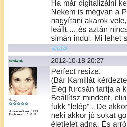
Ha már digitalizálni 
Nekem is megvan a Pe
nagyítani akarok vele
leállt.....és aztán ni
simán indul. Mi lehet
2012-10-18 20:27
nordwick
Perfect resize.
(Bár Kamillát kérdezt
Elég furcsán tartja a 
Beállítsz mindent, el
Őstag
fukk "lelép" . De akko
Hozzászólások:
1713
neki akkor jó sokat g
Regisztrált:
15.11.11
életjelet adna. És arr