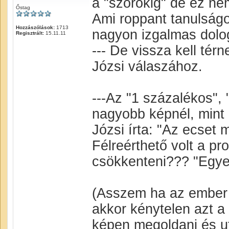
a "szőrőkig" de ez ne
Őstag
Ami roppant tanulság
Hozzászólások:
1713
nagyon izgalmas dolo
Regisztrált:
15.11.11
--- De vissza kell tér
Józsi válaszához.
---Az "1 százalékos",
nagyobb képnél, mint 
Józsi írta: "Az ecset 
Félreérthető volt a pr
csökkenteni??? "Egy
(Asszem ha az ember e
akkor kénytelen azt a
képen megoldani és utá