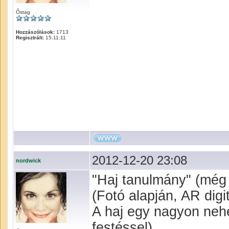
Őstag
Hozzászólások:
1713
Regisztrált:
15.11.11
2012-12-20 23:08
nordwick
"Haj tanulmány" (még
(Fotó alapján, AR digit
A haj egy nagyon nehé
festéssel) ...