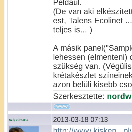
Például.
(De van aki elkészítet
est, Talens Ecolinet ..
teljes is... )
A másik panel("Sample
lehessen (elmenteni) 
szükség van. (Végülis
krétakészlet színeinek 
azon belüli kisebb cso
Szerkesztette:
nordw
2013-03-18 07:13
szigetimarta
http://www.kiskep...o