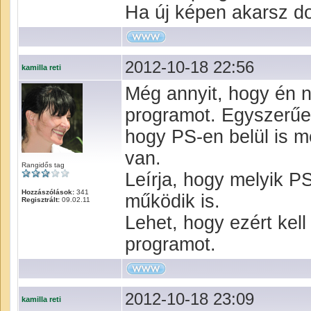
Ha új képen akarsz do
2012-10-18 22:56
kamilla reti
Még annyit, hogy én 
programot. Egyszerűen
hogy PS-en belül is 
van.
Rangidős tag
Leírja, hogy melyik PS
Hozzászólások:
341
működik is.
Regisztrált:
09.02.11
Lehet, hogy ezért kel
programot.
2012-10-18 23:09
kamilla reti