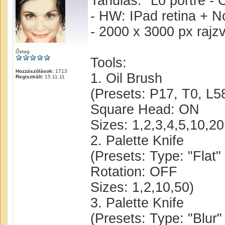
Tanulás: "Ló portré -
- HW: IPad retina + 
- 2000 x 3000 px rajz
Őstag
Tools:
Hozzászólások:
1713
1. Oil Brush
Regisztrált:
15.11.11
(Presets: P17, T0, L5
Square Head: ON
Sizes: 1,2,3,4,5,10,20
2. Palette Knife
(Presets: Type: "Flat
Rotation: OFF
Sizes: 1,2,10,50)
3. Palette Knife
(Presets: Type: "Blur