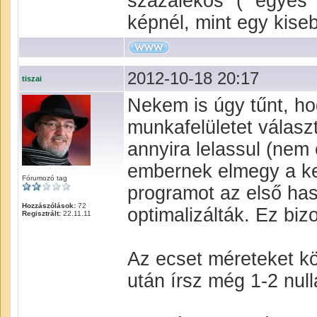
százalékos" ( "egyes
képnél, mint egy kise
2012-10-18 20:17
tiszai
Nekem is úgy tűnt, h
munkafelületet válas
annyira lelassul (nem
embernek elmegy a ke
Fórumozó tag
programot az első hasz
Hozzászólások:
72
optimalizálták. Ez bi
Regisztrált:
22.11.11
Az ecset méreteket k
után írsz még 1-2 null