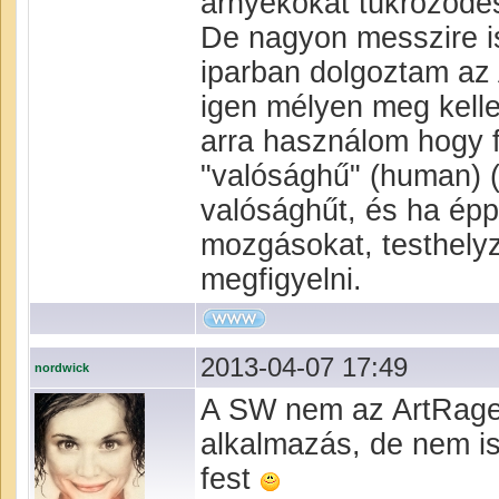
árnyékokat tükröződés
De nagyon messzire is
iparban dolgoztam a
igen mélyen meg kell
arra használom hogy f
"valósághű" (human) (
valósághűt, és ha épp
mozgásokat, testhelyze
megfigyelni.
2013-04-07 17:49
nordwick
A SW nem az ArtRage,
alkalmazás, de nem i
fest