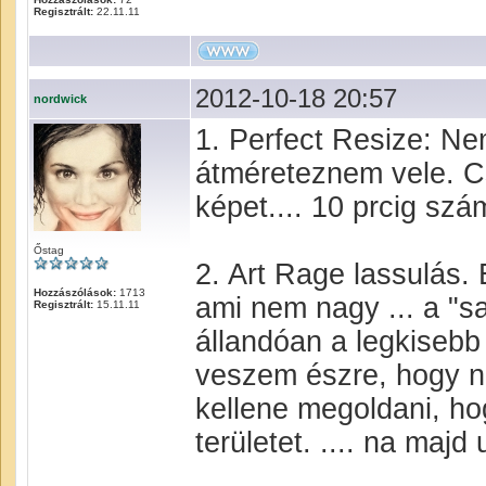
Regisztrált:
22.11.11
2012-10-18 20:57
nordwick
1. Perfect Resize: Ne
átméreteznem vele. Cs
képet.... 10 prcig sz
Őstag
2. Art Rage lassulás.
Hozzászólások:
1713
ami nem nagy ... a "sa
Regisztrált:
15.11.11
állandóan a legkisebb 
veszem észre, hogy n
kellene megoldani, h
területet. .... na majd