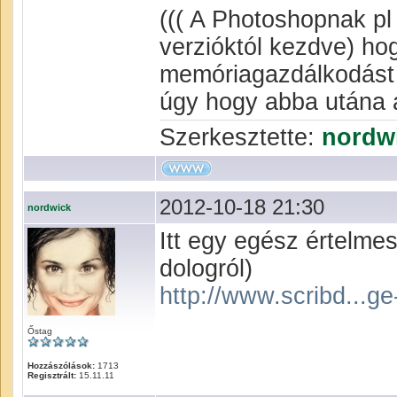
((( A Photoshopnak pl
verzióktól kezdve) ho
memóriagazdálkodást (
úgy hogy abba utána a
Szerkesztette:
nordw
2012-10-18 21:30
nordwick
Itt egy egész értelme
dologról)
http://www.scribd...g
Őstag
Hozzászólások:
1713
Regisztrált:
15.11.11