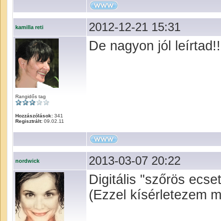
2012-12-21 15:31
kamilla reti
De nagyon jól leírtad
Rangidős tag
Hozzászólások:
341
Regisztrált:
09.02.11
2013-03-07 20:22
nordwick
Digitális "szőrös ecse
(Ezzel kísérletezem m