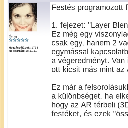
Festés programozott 
1. fejezet: "Layer Bl
Ez még egy viszonyla
Őstag
csak egy, hanem 2 vag
Hozzászólások:
1713
egymással kapcsolatba
Regisztrált:
15.11.11
a végeredményt. Van i
ott kicsit más mint az
Ez már a felsorolásukk
a különbséget, ha elke
hogy az AR térbeli (3D
festéket, és ezek "öss