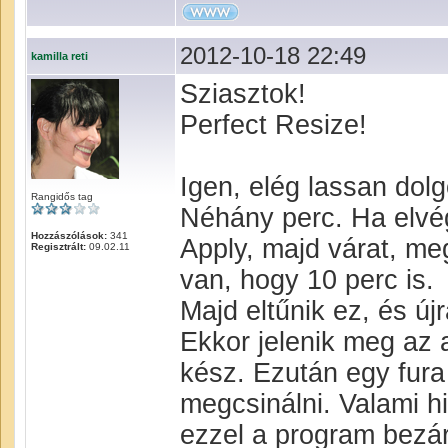
2012-10-18 22:49
kamilla reti
Sziasztok!
Perfect Resize!
Igen, elég lassan dolgo
Rangidős tag
Néhány perc. Ha elvég
Hozzászólások:
341
Apply, majd várat, me
Regisztrált:
09.02.11
van, hogy 10 perc is.
Majd eltűnik ez, és újr
Ekkor jelenik meg az
kész. Ezután egy fura
megcsinálni. Valami h
ezzel a program bezár