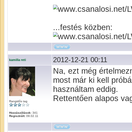
...festés közben:
2012-12-21 00:11
kamilla reti
Na, ezt még értelmezn
most már ki kell prób
használtam eddig.
Rettentően alapos vag
Rangidős tag
Hozzászólások:
341
Regisztrált:
09.02.11