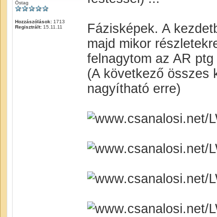
Őstag
Hozzászólások:
1713
Fázisképek. A kezdetb
Regisztrált:
15.11.11
majd mikor részletekr
felnagytom az AR ptg 
(A következő összes k
nagyítható erre)