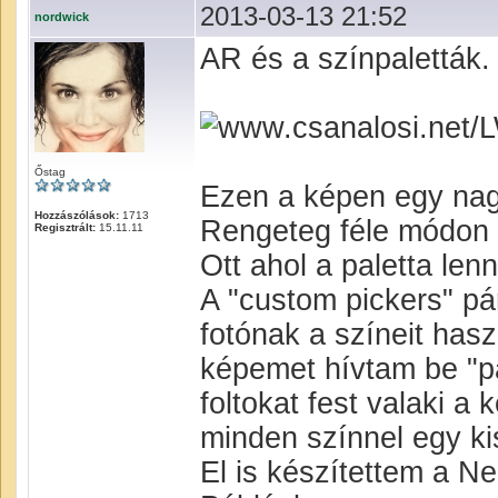
2013-03-13 21:52
nordwick
AR és a színpaletták.
Őstag
Ezen a képen egy nag
Hozzászólások:
1713
Rengeteg féle módon le
Regisztrált:
15.11.11
Ott ahol a paletta lenn
A "custom pickers" pá
fotónak a színeit hasz
képemet hívtam be "pal
foltokat fest valaki a k
minden színnel egy kis 
El is készítettem a Neo