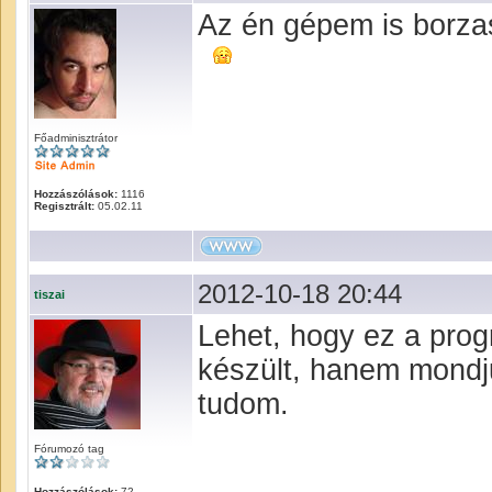
Az én gépem is borza
Főadminisztrátor
Hozzászólások:
1116
Regisztrált:
05.02.11
2012-10-18 20:44
tiszai
Lehet, hogy ez a pro
készült, hanem mondju
tudom.
Fórumozó tag
Hozzászólások:
72