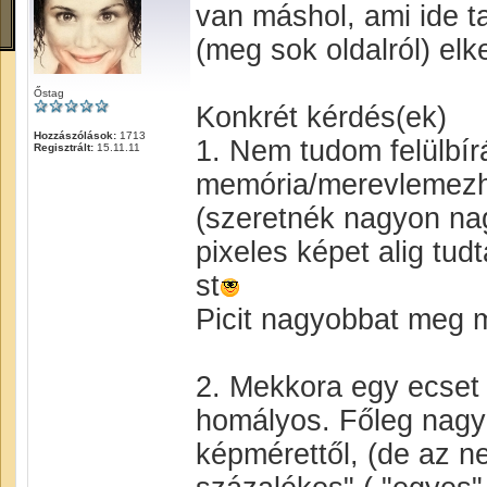
van máshol, ami ide ta
(meg sok oldalról) el
Őstag
Konkrét kérdés(ek)
Hozzászólások:
1713
1. Nem tudom felülbírá
Regisztrált:
15.11.11
memória/merevlemezha
(szeretnék nagyon na
pixeles képet alig tud
st
Picit nagyobbat meg 
2. Mekkora egy ecset
homályos. Főleg nagyo
képmérettől, (de az 