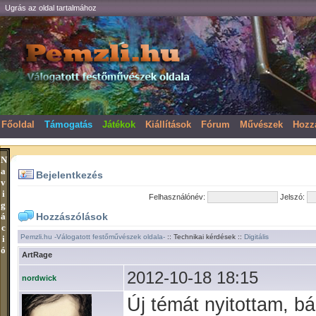
Ugrás az oldal tartalmához
Főoldal
Támogatás
Játékok
Kiállítások
Fórum
Művészek
Hozz
N
a
Bejelentkezés
v
i
Felhasználónév:
Jelszó:
g
á
Hozzászólások
c
Pemzli.hu -Válogatott festőművészek oldala-
:: Technikai kérdések ::
Digitális
i
ó
ArtRage
2012-10-18 18:15
nordwick
Új témát nyitottam, b