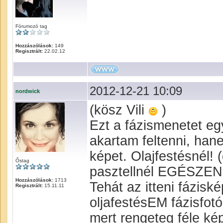
Fórumozó tag
Hozzászólások:
149
Regisztrált:
22.02.12
2012-12-21 10:09
nordwick
(kösz Vili
)
Ezt a fázismenetet eg
akartam feltenni, han
képet. Olajfestésnél! 
Őstag
pasztellnél EGÉSZEN
Hozzászólások:
1713
Tehát az itteni fázi
Regisztrált:
15.11.11
oljafestésEM fázisfot
mert rengeteg féle kép