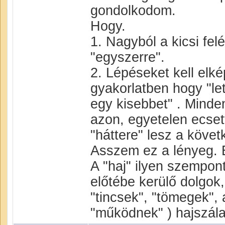
gondolkodom.
Hogy.
1. Nagyból a kicsi felé
"egyszerre".
2. Lépéseket kell elkép
gyakorlatben hogy "l
egy kisebbet" . Minde
azon, egyetelen ecset
"háttere" lesz a köve
Asszem ez a lényeg. E
A "haj" ilyen szempon
előtébe kerülő dolgok,
"tincsek", "tömegek", 
"működnek" ) hajszála