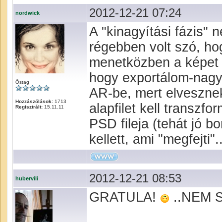
2012-12-21 07:24
nordwick
A "kinagyítási fázis" 
régebben volt szó, hog
menetközben a képet 
hogy exportálom-nagy
Őstag
AR-be, mert elveszne
Hozzászólások:
1713
alapfilet kell transzf
Regisztrált:
15.11.11
PSD fileja (tehát jó b
kellett, ami "megfejti"..
2012-12-21 08:53
hubervili
GRATULA!
..NEM 