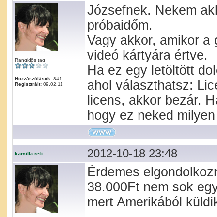
Józsefnek. Nekem akkor
próbaidőm.
Vagy akkor, amikor a
videó kártyára értve.
Rangidős tag
Ha ez egy letöltött do
Hozzászólások:
341
ahol választhatsz: Li
Regisztrált:
09.02.11
licens, akkor bezár. H
hogy ez neked milyen 
2012-10-18 23:48
kamilla reti
Érdemes elgondolkozni
38.000Ft nem sok egy 
mert Amerikából küldi