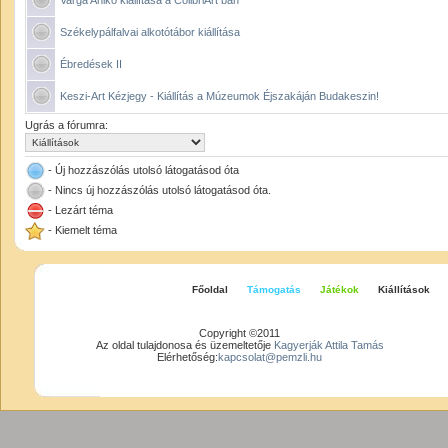
Varga Anikó kiállítása a ColibriArt ban
Székelypálfalvai alkotótábor kiállítása
Ébredések II
Keszi-Art Kézjegy - Kiállítás a Múzeumok Éjszakáján Budakeszin!
Ugrás a fórumra:
- Új hozzászólás utolsó látogatásod óta
- Nincs új hozzászólás utolsó látogatásod óta.
- Lezárt téma
- Kiemelt téma
Főoldal
Támogatás
Játékok
Kiállítások
Copyright ©2011
Az oldal tulajdonosa és üzemeltetője
Kagyerják Attila Tamás
Elérhetőség:
kapcsolat@pemzli.hu