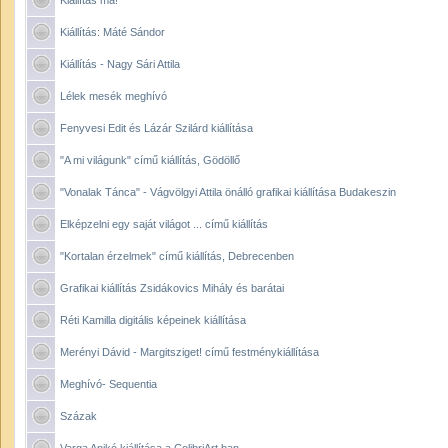
Kiállítás ma!
Kiállítás: Máté Sándor
Kiállítás - Nagy Sári Attila
Lélek mesék meghívó
Fenyvesi Edit és Lázár Szilárd kiállítása
"A mi világunk" című kiállítás, Gödöllő
"Vonalak Tánca" - Vágvölgyi Attila önálló grafikai kiállítása Budakeszin
Elképzelni egy saját világot ... című kiállítás
"Kortalan érzelmek" című kiállítás, Debrecenben
Grafikai kiállítás Zsidákovics Mihály és barátai
Réti Kamilla digitális képeinek kiállítása
Merényi Dávid - Margitsziget! című festménykiállítása
Meghívó- Sequentia
Százak