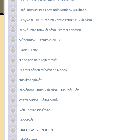
Fekete Edit grafikusművész kiállítása
Első, mobillal készített műalkotások kiállítása
Fenyvesi Edit: "Érzelmi kontrasztok" c. kiállítása
Benkő Imre fotókiállítása Pesterzsébeten
Múzeumok Éjszakája 2013
David Cerny
"Lépések az elrejtett felé"
Pesterzsébeti Művészeti Napok
"Kiállításajánló"
Bálványos Huba kiállítása - Klauzál Ház
Vesztl Miklós: Változó idők
Réti Kamilla kiállítása
Kaposvár
KIÁLLÍTÁS VERŐCÉN