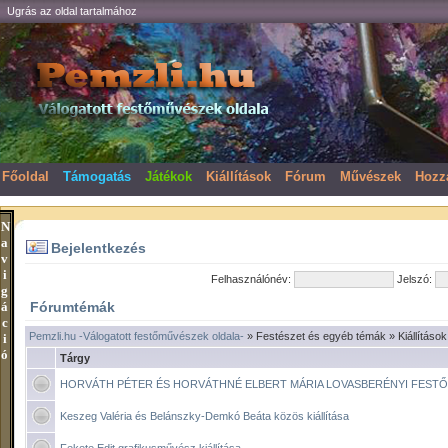
Ugrás az oldal tartalmához
Főoldal
Támogatás
Játékok
Kiállítások
Fórum
Művészek
Hozz
N
a
Bejelentkezés
v
i
Felhasználónév:
Jelszó:
g
á
Fórumtémák
c
Pemzli.hu -Válogatott festőművészek oldala-
» Festészet és egyéb témák » Kiállítások
i
ó
Tárgy
HORVÁTH PÉTER ÉS HORVÁTHNÉ ELBERT MÁRIA LOVASBERÉNYI FESTŐ 
Keszeg Valéria és Belánszky-Demkó Beáta közös kiállítása