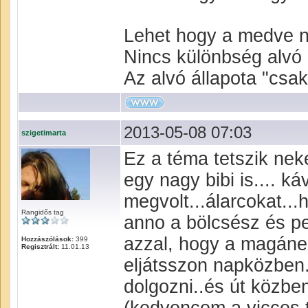
Lehet hogy a medve 
Nincs különbség alvó 
Az alvó állapota "csa
2013-05-08 07:03
szigetimarta
Ez a téma tetszik nek
egy nagy bibi is.... k
megvolt...álarcokat..
Rangidős tag
anno a bölcsész és p
azzal, hogy a magánem
Hozzászólások:
399
Regisztrált:
11.01.13
eljátsszon napközben.
dolgozni..és út közben