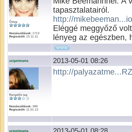
Mike Beemannnel. A v
tapasztalatairól.
http://mikebeeman...i
Őstag
Eléggé meggyőző volt,
Hozzászólások:
1713
lényeg az egészben, 
Regisztrált:
15.11.11
2013-05-01 08:26
szigetimarta
http://palyazatme...
Rangidős tag
Hozzászólások:
399
Regisztrált:
11.01.13
2013-05-01 08:28
szigetimarta