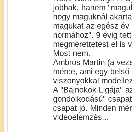
jobbak, hanem "magukn
hogy maguknál akartak
magukat az egész év 
normához". 9 évig tet
megmérettetést el is 
Most nem.
Ambros Martin (a vez
mérce, ami egy belső
viszonyokkal modellez
A "Bajnokok Ligája" a
gondolkodású" csapat
csapat jó. Minden mér
videoelemzés...