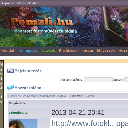
Ugrás az oldal tartalmához
Főoldal
Támogatás
Játékok
Kiállítások
Fórum
Művészek
Hozz
N
a
Bejelentkezés
v
i
Felhasználónév:
Jelszó:
g
á
Hozzászólások
c
Pemzli.hu -Válogatott festőművészek oldala-
:: Picit más ::
Egyéb
i
ó
Pályázatok
2013-04-21 20:41
szigetimarta
http://www.fotokl...op