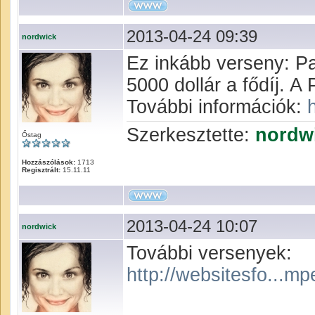
2013-04-24 09:39
nordwick
Ez inkább verseny: Pa
5000 dollár a fődíj. A
További információk:
Szerkesztette:
nordw
Őstag
Hozzászólások:
1713
Regisztrált:
15.11.11
2013-04-24 10:07
nordwick
További versenyek:
http://websitesfo...mpe