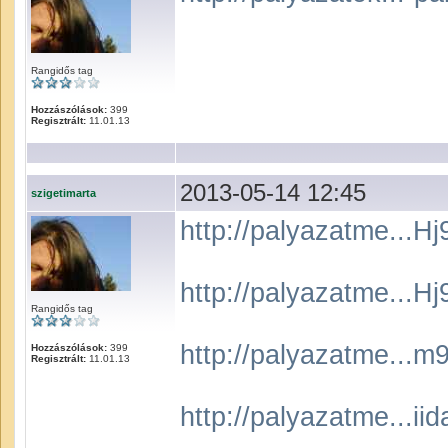
Rangidős tag
Hozzászólások:
399
Regisztrált:
11.01.13
2013-05-14 12:45
szigetimarta
http://palyazatme...
http://palyazatme...
Rangidős tag
http://palyazatme..
Hozzászólások:
399
Regisztrált:
11.01.13
http://palyazatme...i