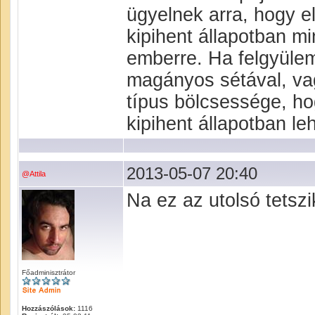
ügyelnek arra, hogy e
kipihent állapotban m
emberre. Ha felgyülem
magányos sétával, va
típus bölcsessége, hog
kipihent állapotban le
2013-05-07 20:40
@Attila
Na ez az utolsó tetsz
Főadminisztrátor
Hozzászólások:
1116