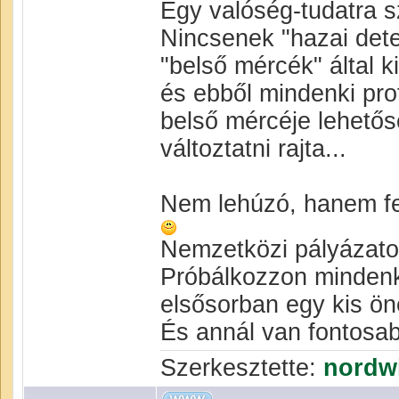
Egy valóség-tudatra sz
Nincsenek "hazai det
"belső mércék" által
és ebből mindenki prof
belső mércéje lehetősé
változtatni rajta...
Nem lehúzó, hanem f
Nemzetközi pályázatok
Próbálkozzon mindenki,
elsősorban egy kis ön
És annál van fontosa
Szerkesztette:
nordw