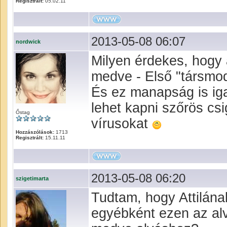
Regisztrált:
05.02.11
2013-05-08 06:07
nordwick
Milyen érdekes, hogy 
medve - Első "társmode
És ez manapság is iga
lehet kapni szőrös csi
Őstag
vírusokat
Hozzászólások:
1713
Regisztrált:
15.11.11
2013-05-08 06:20
szigetimarta
Tudtam, hogy Attilának
egyébként ezen az alv