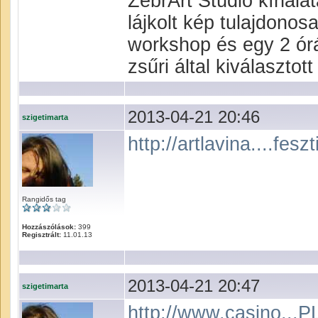
ZebrArt Stúdió kínála
lájkolt kép tulajdonos
workshop és egy 2 ór
zsűri által kiválasztot
2013-04-21 20:46
szigetimarta
http://artlavina....feszt
Rangidős tag
Hozzászólások:
399
Regisztrált:
11.01.13
2013-04-21 20:47
szigetimarta
http://www.casino...