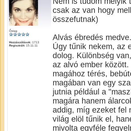
Nem is tudom melyik 
csak az van hogy me
összefutnak)
Őstag
Alvás ébredés medve
Hozzászólások:
1713
Úgy tűnik nekem, az 
Regisztrált:
15.11.11
dolog. Különbség van,
az alvó ember között. 
magához térés, bebúto
magában van egy szakad
jutnia például a "masz
magára hanem álarcok
addig, míg ezeket fel 
világ elöl tűnik el, h
mivolta egyféle fegye