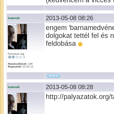
(kedvencem a vicces t
2013-05-08 08:26
hubervili
engem 'barnamedvéne
dolgokat tettél fel és 
feldobása
Fórumozó tag
Hozzászólások:
149
Regisztrált:
22.02.12
2013-05-08 08:28
hubervili
http://palyazatok.org