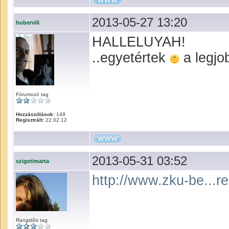
2013-05-27 13:20
hubervili
HALLELUYAH!
..egyetértek
a legjo
Fórumozó tag
Hozzászólások:
149
Regisztrált:
22.02.12
2013-05-31 03:52
szigetimarta
http://www.zku-be...r
Rangidős tag