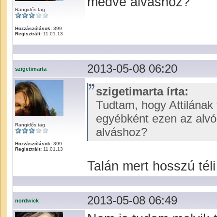
medve alváshoz?
Rangidős tag
Hozzászólások:
399
Regisztrált:
11.01.13
2013-05-08 06:20
szigetimarta
szigetimarta írta:
Tudtam, hogy Attilának t
egyébként ezen az alvó 
Rangidős tag
alváshoz?
Hozzászólások:
399
Regisztrált:
11.01.13
Talán mert hosszú téli
2013-05-08 06:49
nordwick