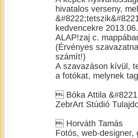
hivatalos verseny, me
&#8222;tetszik&#822
kedvencekre 2013.06.0
ALAP!zaj c. mappában 
(Érvényes szavazatnak
számít!)
A szavazáson kívül, 
a fotókat, melynek tag
 Bóka Attila &#822
ZebrArt Stúdió Tulajd
 Horváth Tamás
Fotós, web-designer, g