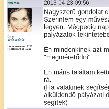
2013-04-23 09:56
nordwick
Nagyszerű gondolat e
Szerintem egy művésze
legyen. Mégpedig nap
pályázatok tekintetéb
Őstag
Hozzászólások:
1713
Én mindenkinek azt 
Regisztrált:
15.11.11
"megméretődni".
Én máris találtam kett
rá.
(Ha valakinek segítsé
alküldendő pályázati 
segítek)