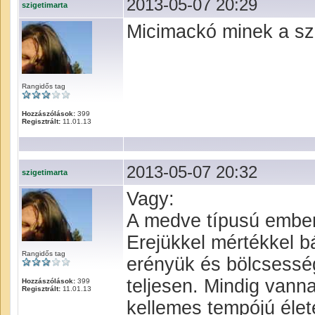
2013-05-07 20:29
szigetimarta
Micimackó minek a sz
Rangidős tag
Hozzászólások:
399
Regisztrált:
11.01.13
2013-05-07 20:32
szigetimarta
Vagy:
A medve típusú ember
Erejükkel mértékkel 
Rangidős tag
erényük és bölcsessé
teljesen. Mindig vanna
Hozzászólások:
399
Regisztrált:
11.01.13
kellemes tempójú élete