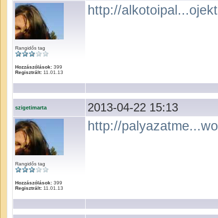
http://alkotoipal...ojek
Rangidős tag
Hozzászólások:
399
Regisztrált:
11.01.13
2013-04-22 15:13
szigetimarta
http://palyazatme...w
Rangidős tag
Hozzászólások:
399
Regisztrált:
11.01.13