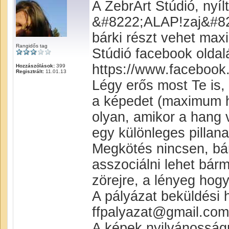
A ZebrArt Stúdió, nyílt
&#8222;ALAP!zaj&#822
bárki részt vehet maxi
Rangidős tag
Stúdió facebook oldalá
https://www.facebook
Hozzászólások:
399
Regisztrált:
11.01.13
Légy erős most Te is,
a képedet (maximum há
olyan, amikor a hang 
egy különleges pillan
Megkötés nincsen, bár
asszociálni lehet bár
zörejre, a lényeg hogy
A pályázat beküldési 
ffpalyazat@gmail.com
A képek nyilvánosságr