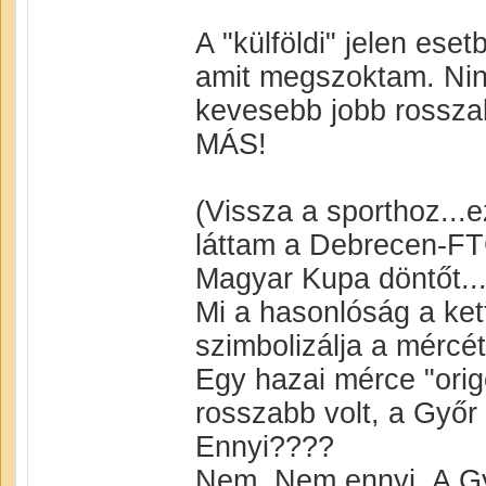
A "külföldi" jelen es
amit megszoktam. Nin
kevesebb jobb rosszab
MÁS!
(Vissza a sporthoz...e
láttam a Debrecen-FT
Magyar Kupa döntőt..
Mi a hasonlóság a ke
szimbolizálja a mércé
Egy hazai mérce "orig
rosszabb volt, a Győr
Ennyi????
Nem. Nem ennyi. A Gy