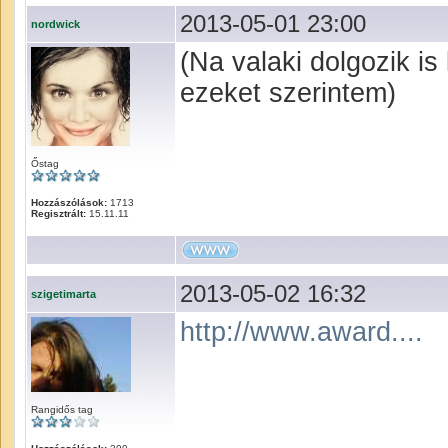
2013-05-01 23:00
nordwick
(Na valaki dolgozik i
ezeket szerintem)
Őstag
Hozzászólások:
1713
Regisztrált:
15.11.11
2013-05-02 16:32
szigetimarta
http://www.award....
Rangidős tag