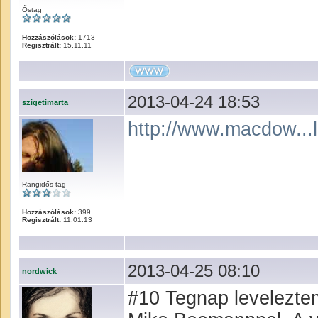
Őstag
Hozzászólások:
1713
Regisztrált:
15.11.11
2013-04-24 18:53
szigetimarta
http://www.macdow...l
Rangidős tag
Hozzászólások:
399
Regisztrált:
11.01.13
2013-04-25 08:10
nordwick
#10 Tegnap levelezte