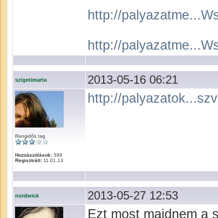
http://palyazatme..
http://palyazatme..
2013-05-16 06:21
szigetimarta
http://palyazatok...szv
Rangidős tag
Hozzászólások:
399
Regisztrált:
11.01.13
2013-05-27 12:53
nordwick
Ezt most majdnem a sp