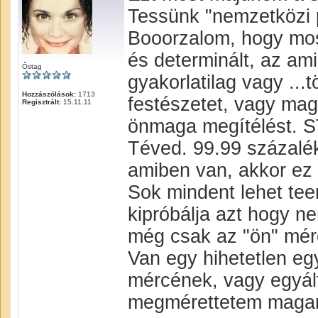
Tessünk "nemzetközi 
Booorzalom, hogy mos
és determinált, az ami
Őstag
gyakorlatilag vagy ..
Hozzászólások:
1713
festészetet, vagy mag
Regisztrált:
15.11.11
önmaga megítélést. 
Téved. 99.99 százalé
amiben van, akkor ez 
Sok mindent lehet tee
kipróbálja azt hogy n
még csak az "ön" mérc
Van egy hihetetlen eg
mércének, vagy egyál
megmérettetem magam 