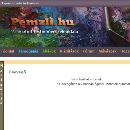
Ugrás az oldal tartalmához
Főoldal
Támogatás
Játékok
Kiállítások
Fórum
Művészek
Hozz
N
a
Csevegő
v
i
Nem található üzenet
g
*
Csevegőben a 7 napnál régebbi üzenetek automati
á
c
i
ó