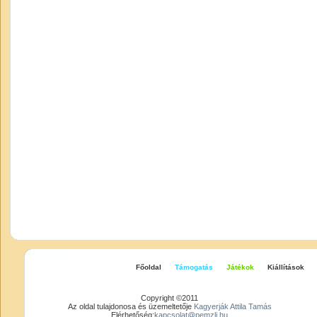
Főoldal
Támogatás
Játékok
Kiállítások
Copyright ©2011
Az oldal tulajdonosa és üzemeltetője
Kagyerják Attila Tamás
Elérhetőség:
kapcsolat@pemzli.hu