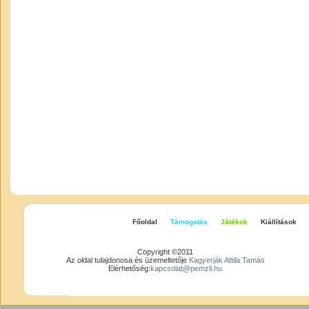
Főoldal
Támogatás
Játékok
Kiállítások
Copyright ©2011
Az oldal tulajdonosa és üzemeltetője
Kagyerják Attila Tamás
Elérhetőség:
kapcsolat@pemzli.hu