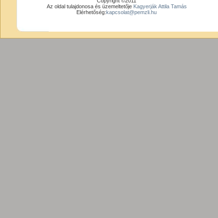
Copyright ©2011
Az oldal tulajdonosa és üzemeltetője
Kagyerják Attila Tamás
Elérhetőség:
kapcsolat@pemzli.hu