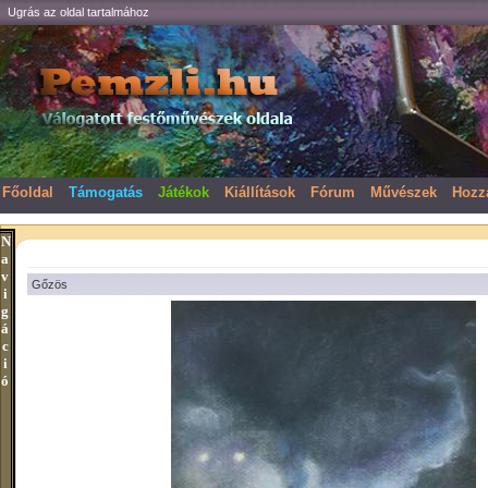
Ugrás az oldal tartalmához
Főoldal
Támogatás
Játékok
Kiállítások
Fórum
Művészek
Hozz
N
a
v
Gőzös
i
g
á
c
i
ó