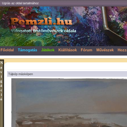
Ugrás az oldal tartalmához
Főoldal
Támogatás
Játékok
Kiállítások
Fórum
Művészek
Hozz
N
a
v
Tájkép másképen
i
g
á
c
i
ó