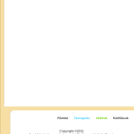
Főoldal
Támogatás
Játékok
Kiállítások
Copyright ©2011