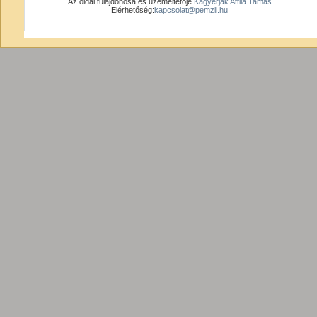
Az oldal tulajdonosa és üzemeltetője
Kagyerják Attila Tamás
Elérhetőség:
kapcsolat@pemzli.hu