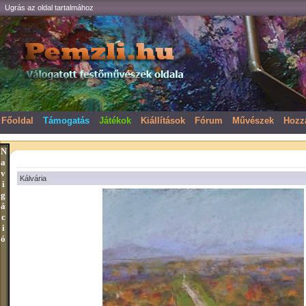
Ugrás az oldal tartalmához
Főoldal
Támogatás
Játékok
Kiállítások
Fórum
Művészek
Hozz
N
a
v
Kálvária
i
g
á
c
i
ó