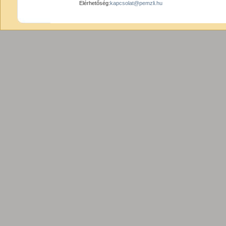
Elérhetőség:
kapcsolat@pemzli.hu