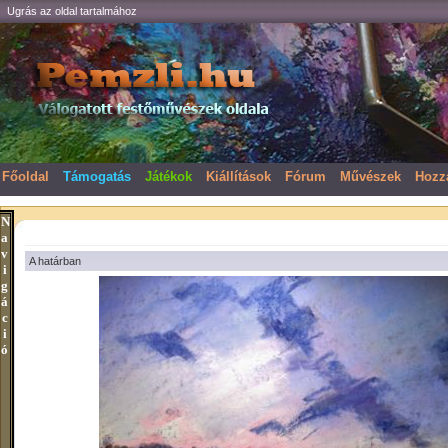
Ugrás az oldal tartalmához
Főoldal
Támogatás
Játékok
Kiállítások
Fórum
Művészek
Hozz
N
a
v
A határban
i
g
á
c
i
ó