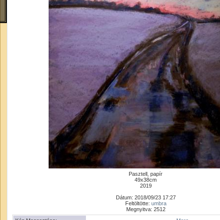
Pasztell, papír
49x38cm
2019
Dátum: 2018/09/23 17:27
Feltöltötte:
umbra
Megnyitva: 2512