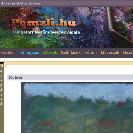
Ugrás az oldal tartalmához
Főoldal
Támogatás
Játékok
Kiállítások
Fórum
Művészek
Hozz
N
a
v
Séd felett
i
g
á
c
i
ó