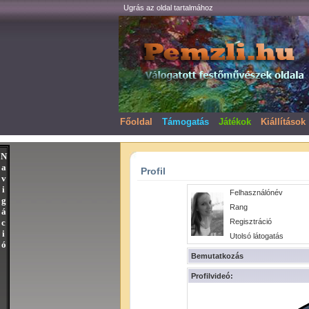
Ugrás az oldal tartalmához
Főoldal
Támogatás
Játékok
Kiállítások
N
a
Profil
v
i
Felhasználónév
g
Rang
á
c
Regisztráció
i
Utolsó látogatás
ó
Bemutatkozás
Profilvideó: