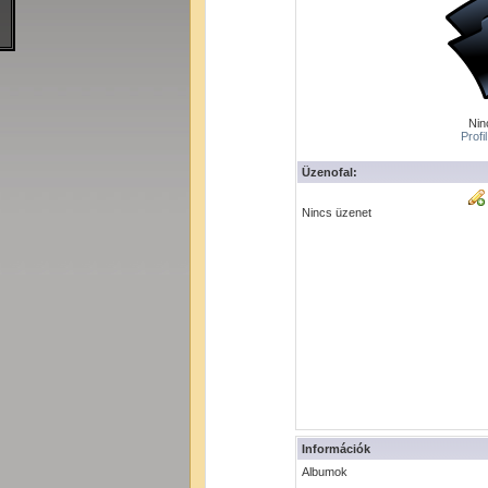
Ninc
Profi
Üzenofal:
Nincs üzenet
Információk
Albumok