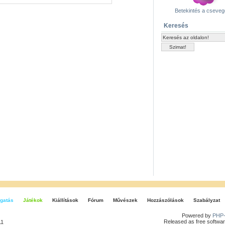
Betekintés a cseve
Keresés
gatás
Játékok
Kiállítások
Fórum
Művészek
Hozzászólások
Szabályzat
Powered by
PHP-
Released as free softwar
11