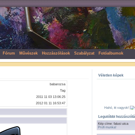
Fórum
Művészek
Hozzászólások
Szabályzat
Fotóalbumok
Véletlen képek
babarozsa
Tag
2011 11 03 13:06:25
2012 01 11 16:53:47
Legutóbbi hozzászól
Kép címe: falusi utca
Profi munka!