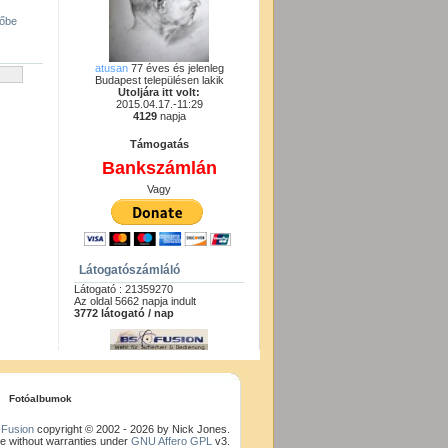
gőbe
atusan
77 éves és jelenleg
Budapest településen lakik
Utoljára itt volt:
2015.04.17.-11:29
4129
napja
Támogatás
Bankszámlán
Vagy
Látogatószámláló
Látogató : 21359270
Az oldal 5662 napja indult
3772 látogató / nap
Fotóalbumok
Fusion
copyright © 2002 - 2026 by Nick Jones.
e without warranties under
GNU Affero GPL
v3.