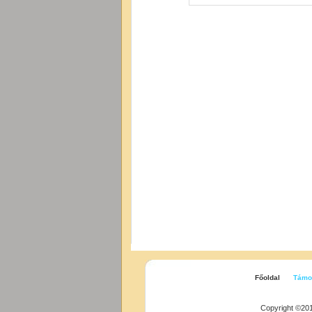
Főoldal
Támo
Copyright ©20