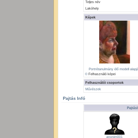
Teljes név
Lakóhely
Képek
Portrétanulmány élő modell alapj
©
Felhasználó képei
Felhasználói csoportok
Művészek
Pajtás Infó
Pajtásl
anonim001