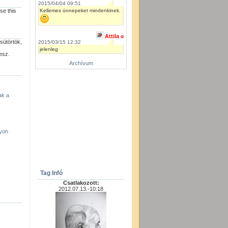
2015/04/04 09:51
Kellemes ünnepeket mindenkinek.
se this
Attila
sütörtök,
2015/03/15 12:32
jelenleg
esz.
Archívum
ak a
yon
Tag Infó
Csatlakozott:
2012.07.13.-10:18