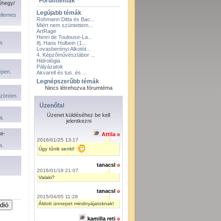
Fórumtémák
óhegy/
Legújabb témák
ellemes
Rohmann Ditta és Bac...
Miért nem szüntettem...
ArtRage
Henri de Toulouse-La...
a.
Ifj. Hans Holbein (1...
Lovasberényi Alkotót...
4. Képzőművésztábor ...
Hidrológia
Pályázatok
pen.
Akvarell és tus..és ...
Legnépszerűbb témák
Nincs létrehozva fórumtéma
öszönöm.
Üzenőfal
Üzenet küldéséhez be kell
a.
jelentkezni
a-
Attila
2016/01/25 13:17
a.
Úgy tűnik senki!
k
tanacsl
2016/01/18 21:07
Valaki?
tanacsl
2015/04/05 11:28
Áldott ünnepet mindnyájatoknak!
kamilla reti