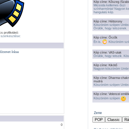
Kép címe: Kőszeg /Szab
Micsoda kellemes őszi
színharmónia! Nagyon k
hangulatú kép.
Kép címe: Héttorony
Köszönöm szépen Umbr
Örülök, hogy tetszenek.
s profilvideó:
l szerkesztése:
Kép címe: Őrzők
Én is.
Köszönöm szé
Üzenet írása
Kép címe: VAS-utak
Örülök, hogy tetszik. K
Kép címe: Kikötő
Nagyon köszönöm Umbr
Kép címe: Dharma-chakr
mudrá
Köszönöm szépen Umbr
Kép címe: Velencei emlé
Köszönöm szépen.
Zene
0