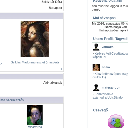
Kedvenc oldalaim
Boldizsár Dóra
You must be logged in to u
Budapest
panel.
Mai névnapos
Ma 2026. augusztus 06. c
Berta
napja van.
Holnap
Ibolya
napja l
Users Profile Tagwall
vamoka
Kedves Vali Csodálatos
képeid. N...
Sziklas Madonna reszlet (masolat)
án
Ildiko
đ
Köszönöm szépen, nag
örülök !:-)
Akik alkotnak
matesandor
Fenntartom a
számodra.Üdv.Sándor
ista szerkesztés
Csevegő
VicaVersa