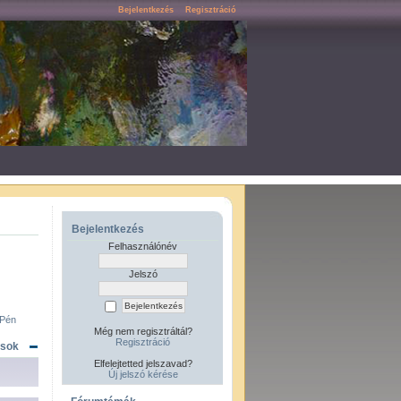
Bejelentkezés
Regisztráció
Bejelentkezés
Felhasználónév
Jelszó
Még nem regisztráltál?
Regisztráció
ások
Elfelejtetted jelszavad?
Új jelszó kérése