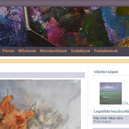
Fórum
Művészek
Hozzászólások
Szabályzat
Fotóalbumok
Véletlen képek
Legutóbbi hozzászól
Kép címe: falusi utca
Profi munka!