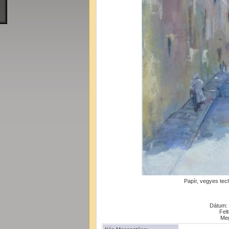
Papír, vegyes tec
Dátum: 
Felt
Meg