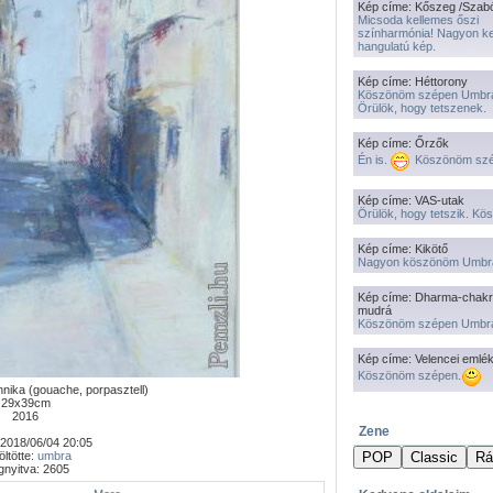
Kép címe: Kőszeg /Szab
Micsoda kellemes őszi
színharmónia! Nagyon k
hangulatú kép.
Kép címe: Héttorony
Köszönöm szépen Umbr
Örülök, hogy tetszenek.
Kép címe: Őrzők
Én is.
Köszönöm szé
Kép címe: VAS-utak
Örülök, hogy tetszik. K
Kép címe: Kikötő
Nagyon köszönöm Umbr
Kép címe: Dharma-chakr
mudrá
Köszönöm szépen Umbr
Kép címe: Velencei emlé
Köszönöm szépen.
hnika (gouache, porpasztell)
29x39cm
2016
Zene
2018/06/04 20:05
öltötte:
umbra
nyitva: 2605