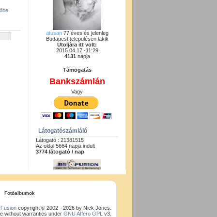
gőbe
atusan
77 éves és jelenleg
Budapest településen lakik
Utoljára itt volt:
2015.04.17.-11:29
4131
napja
Támogatás
Bankszámlán
Vagy
Látogatószámláló
Látogató : 21381515
Az oldal 5664 napja indult
3774 látogató / nap
Fotóalbumok
Fusion
copyright © 2002 - 2026 by Nick Jones.
e without warranties under
GNU Affero GPL
v3.