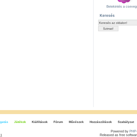
Betekintés a cseve
Keresés
gatás
Játékok
Kiállítások
Fórum
Művészek
Hozzászólások
Szabályzat
Powered by
PHP-
Released as free softwar
11