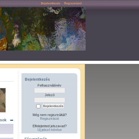
Bejelentkezés
Regisztráció
Bejelentkezés
Felhasználónév
Jelszó
Még nem regisztráltál?
Regisztráció
ások
Elfelejtetted jelszavad?
Új jelszó kérése