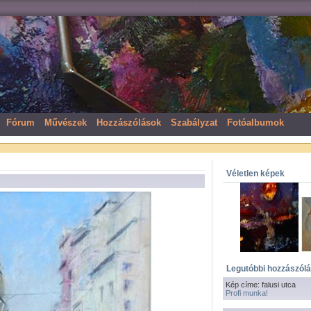
Fórum
Művészek
Hozzászólások
Szabályzat
Fotóalbumok
Véletlen képek
Legutóbbi hozzászól
Kép címe: falusi utca
Profi munka!