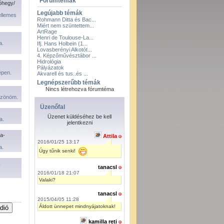
Fórumtémák
óhegy/
Legújabb témák
ellemes
Rohmann Ditta és Bac...
Miért nem szüntettem...
ArtRage
Henri de Toulouse-La...
a.
Ifj. Hans Holbein (1...
Lovasberényi Alkotót...
4. Képzőművésztábor ...
Hidrológia
Pályázatok
pen.
Akvarell és tus..és ...
Legnépszerűbb témák
Nincs létrehozva fórumtéma
öszönöm.
Üzenőfal
Üzenet küldéséhez be kell
a.
jelentkezni
a-
Attila
2016/01/25 13:17
a.
Úgy tűnik senki!
k
tanacsl
2016/01/18 21:07
Valaki?
tanacsl
2015/04/05 11:28
Áldott ünnepet mindnyájatoknak!
kamilla reti