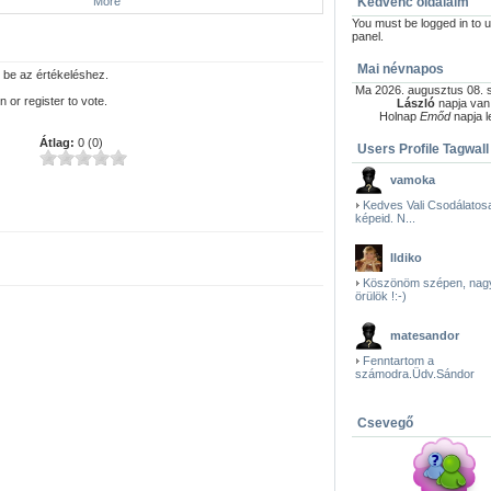
More
Kedvenc oldalaim
You must be logged in to u
panel.
Mai névnapos
 be az értékeléshez.
Ma 2026. augusztus 08. 
n or register to vote.
László
napja van
Holnap
Emőd
napja l
Átlag:
0 (0)
Users Profile Tagwall
vamoka
Kedves Vali Csodálatos
képeid. N...
Ildiko
Köszönöm szépen, nag
örülök !:-)
matesandor
Fenntartom a
számodra.Üdv.Sándor
Csevegő