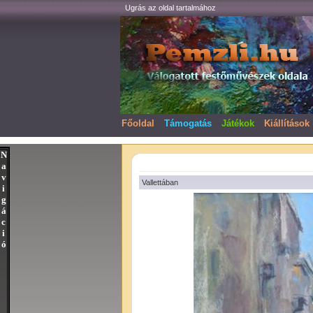
Ugrás az oldal tartalmához
Főoldal
Támogatás
Játékok
Kiállítások
N
a
v
Vallettában
i
g
á
c
i
ó