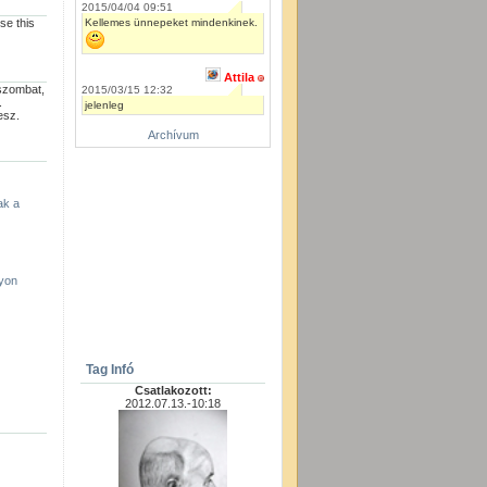
2015/04/04 09:51
Kellemes ünnepeket mindenkinek.
se this
Attila
szombat,
2015/03/15 12:32
.
jelenleg
esz.
Archívum
ak a
yon
Tag Infó
Csatlakozott:
2012.07.13.-10:18