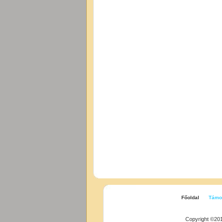
Főoldal
Támo
Copyright ©20