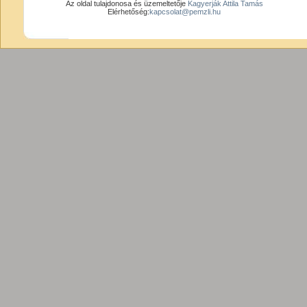
Az oldal tulajdonosa és üzemeltetője
Kagyerják Attila Tamás
Elérhetőség:
kapcsolat@pemzli.hu