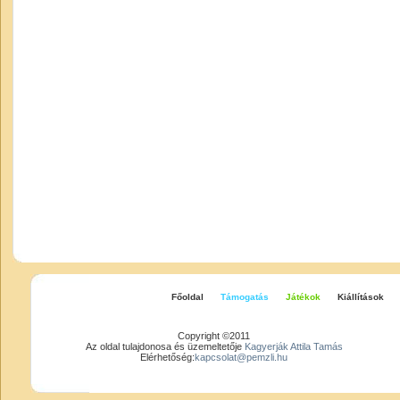
Főoldal
Támogatás
Játékok
Kiállítások
Copyright ©2011
Az oldal tulajdonosa és üzemeltetője
Kagyerják Attila Tamás
Elérhetőség:
kapcsolat@pemzli.hu