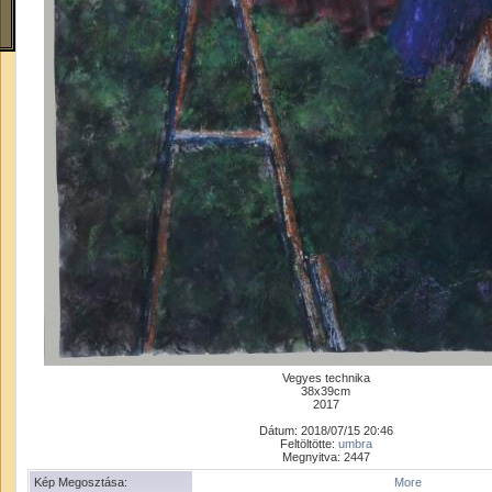
Vegyes technika
38x39cm
2017
Dátum: 2018/07/15 20:46
Feltöltötte:
umbra
Megnyitva: 2447
Kép Megosztása:
More