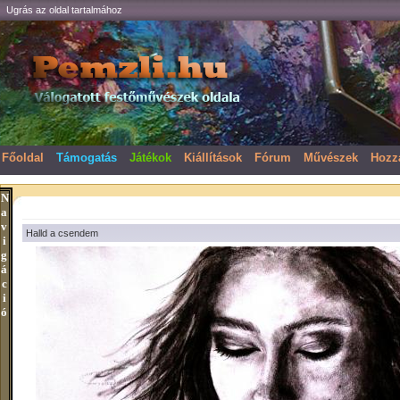
Ugrás az oldal tartalmához
Főoldal
Támogatás
Játékok
Kiállítások
Fórum
Művészek
Hozz
N
a
v
Halld a csendem
i
g
á
c
i
ó