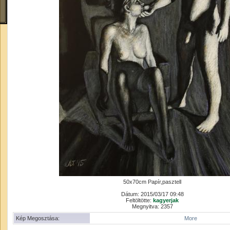
50x70cm Papír,pasztell
Dátum: 2015/03/17 09:48
Feltöltötte:
kagyerjak
Megnyitva: 2357
Kép Megosztása:
More