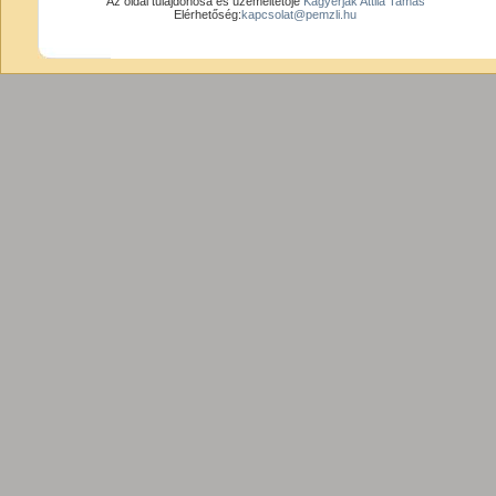
Az oldal tulajdonosa és üzemeltetője
Kagyerják Attila Tamás
Elérhetőség:
kapcsolat@pemzli.hu