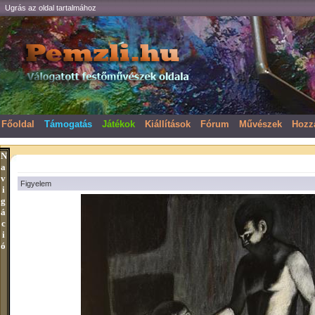
Ugrás az oldal tartalmához
Főoldal
Támogatás
Játékok
Kiállítások
Fórum
Művészek
Hozz
N
a
v
Figyelem
i
g
á
c
i
ó