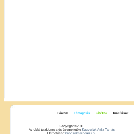
Főoldal
Támogatás
Játékok
Kiállítások
Copyright ©2011
Az oldal tulajdonosa és üzemeltetője
Kagyerják Attila Tamás
Elérhetőség:
kapcsolat@pemzli.hu