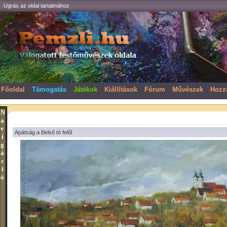
Ugrás az oldal tartalmához
Főoldal
Támogatás
Játékok
Kiállítások
Fórum
Művészek
Hozz
N
a
v
Apátság a Belső tó felől
i
g
á
c
i
ó