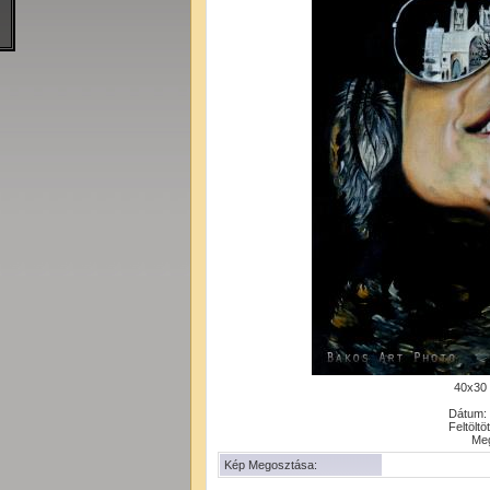
40x30 
Dátum: 
Feltöltö
Meg
Kép Megosztása: