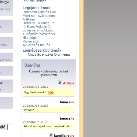
Fórumtémák
óhegy/
Legújabb témák
ellemes
Rohmann Ditta és Bac...
Miért nem szüntettem...
ArtRage
Henri de Toulouse-La...
a.
Ifj. Hans Holbein (1...
Lovasberényi Alkotót...
4. Képzőművésztábor ...
Hidrológia
Pályázatok
pen.
Akvarell és tus..és ...
Legnépszerűbb témák
Nincs létrehozva fórumtéma
öszönöm.
Üzenőfal
Üzenet küldéséhez be kell
a.
jelentkezni
a-
Attila
2016/01/25 13:17
a.
Úgy tűnik senki!
k
tanacsl
2016/01/18 21:07
Valaki?
tanacsl
2015/04/05 11:28
Áldott ünnepet mindnyájatoknak!
kamilla reti