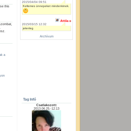
2015/04/04 09:51
Kellemes ünnepeket mindenkinek.
se this
Attila
szombat,
2015/03/15 12:32
.
jelenleg
esz.
Archívum
ak a
yon
Tag Infó
Csatlakozott:
2013.06.25.-12:13