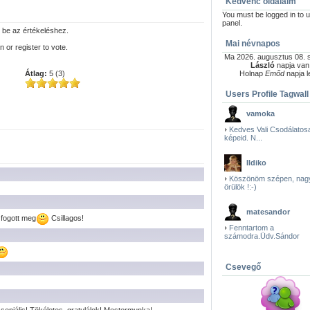
Kedvenc oldalaim
You must be logged in to u
panel.
 be az értékeléshez.
Mai névnapos
n or register to vote.
Ma 2026. augusztus 08. 
László
napja van
Átlag:
5 (3)
Holnap
Emőd
napja l
Users Profile Tagwall
vamoka
Kedves Vali Csodálatos
képeid. N...
Ildiko
Köszönöm szépen, nag
örülök !:-)
matesandor
fogott meg
Csillagos!
Fenntartom a
számodra.Üdv.Sándor
Csevegő