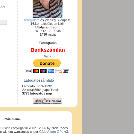
gőbe
fellegiklara
és jelenleg Budapest,
16.ker településen lakik
Utoljára itt volt:
2019.12.12.-20:35
2430
napja
Támogatás
Bankszámlán
Vagy
Látogatószámláló
Látogató : 21374292
Az oldal 5664 napja indult
3773 látogató / nap
Fotóalbumok
Fusion
copyright © 2002 - 2026 by Nick Jones.
e without warranties under
GNU Affero GPL
v3.