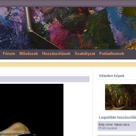
Fórum
Művészek
Hozzászólások
Szabályzat
Fotóalbumok
Véletlen képek
Legutóbbi hozzászól
Kép címe: falusi utca
Profi munka!