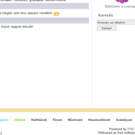
eniális! Tökéletes, gratulálok! Mestermunka!
Betekintés a cseve
teni megint, nem lesz panasz remélem
Keresés
 hozol, nagyon tetszik!
gatás
Játékok
Kiállítások
Fórum
Művészek
Hozzászólások
Szabályzat
Powered by
PHP-
Released as free softwar
11