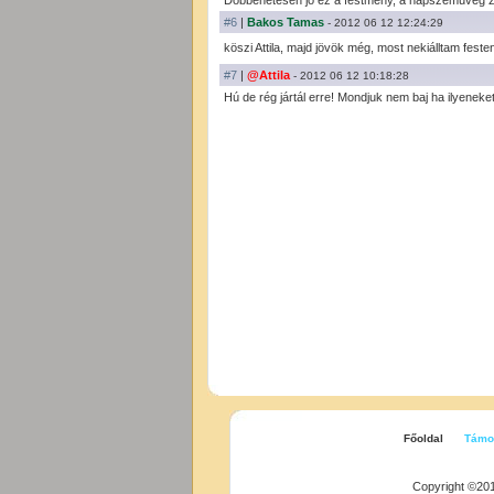
Döbbenetesen jó ez a festmény, a napszemüveg zs
#6
|
Bakos Tamas
- 2012 06 12 12:24:29
köszi Attila, majd jövök még, most nekiálltam fes
#7
|
@Attila
- 2012 06 12 10:18:28
Hú de rég jártál erre! Mondjuk nem baj ha ilyeneket
Főoldal
Támo
Copyright ©20