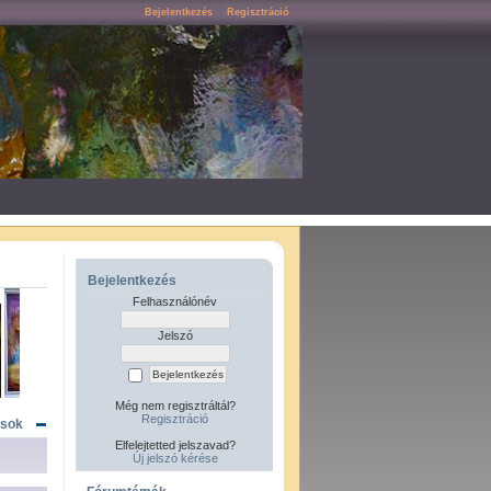
Bejelentkezés
Regisztráció
Bejelentkezés
Felhasználónév
Jelszó
Még nem regisztráltál?
Regisztráció
ások
Elfelejtetted jelszavad?
Új jelszó kérése