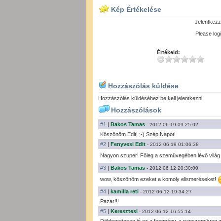
Kép Értékelése
Jelentkezz
Please logi
Értékeld:
Hozzászólás küldése
Hozzászólás küldéséhez be kell jelentkezni.
Hozzászólások
#1
|
Bakos Tamas
- 2012 06 19 09:25:02
Köszönöm Edit! ;-) Szép Napot!
#2
|
Fenyvesi Edit
- 2012 06 19 01:06:38
Nagyon szuper! Főleg a szemüvegében lévő világ 
#3
|
Bakos Tamas
- 2012 06 12 20:30:00
wow, köszönöm ezeket a komoly elismeréseket!
#4
|
kamilla reti
- 2012 06 12 19:34:27
Pazar!!!
#5
|
Keresztesi
- 2012 06 12 16:55:14