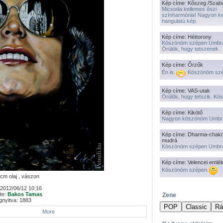
Kép címe: Kőszeg /Szab
Micsoda kellemes őszi
színharmónia! Nagyon k
hangulatú kép.
Kép címe: Héttorony
Köszönöm szépen Umbr
Örülök, hogy tetszenek.
Kép címe: Őrzők
Én is.
Köszönöm szé
Kép címe: VAS-utak
Örülök, hogy tetszik. K
Kép címe: Kikötő
Nagyon köszönöm Umbr
Kép címe: Dharma-chakr
mudrá
Köszönöm szépen Umbr
Kép címe: Velencei emlé
Köszönöm szépen.
cm olaj , vászon
2012/06/12 10:16
tte:
Bakos Tamas
Zene
nyitva: 1883
More