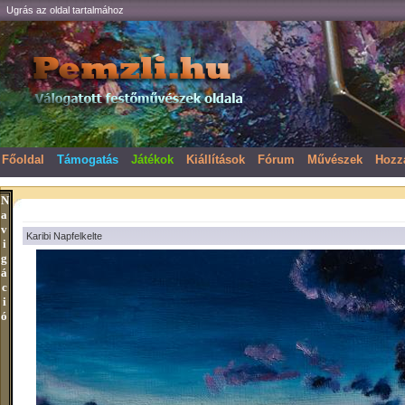
Ugrás az oldal tartalmához
Főoldal
Támogatás
Játékok
Kiállítások
Fórum
Művészek
Hozz
N
a
v
Karibi Napfelkelte
i
g
á
c
i
ó