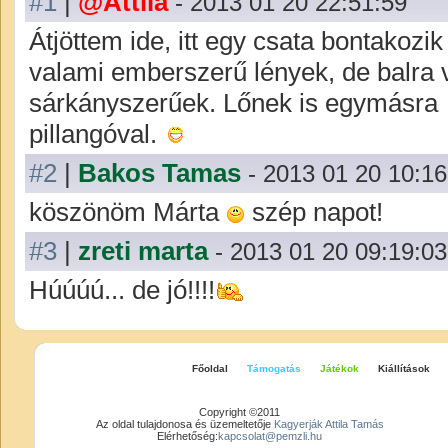
#1
|
@Attila
- 2013 01 20 22:51:59
Átjöttem ide, itt egy csata bontakozik 
valami emberszerű lények, de balra 
sárkányszerűek. Lőnek is egymásra
pillangóval.
#2
|
Bakos Tamas
- 2013 01 20 10:16
köszönöm Márta
szép napot!
#3
|
zreti marta
- 2013 01 20 09:19:03
Húúúú... de jó!!!!
Főoldal
Támogatás
Játékok
Kiállítások
Copyright ©2011
Az oldal tulajdonosa és üzemeltetője
Kagyerják Attila Tamás
Elérhetőség:
kapcsolat@pemzli.hu