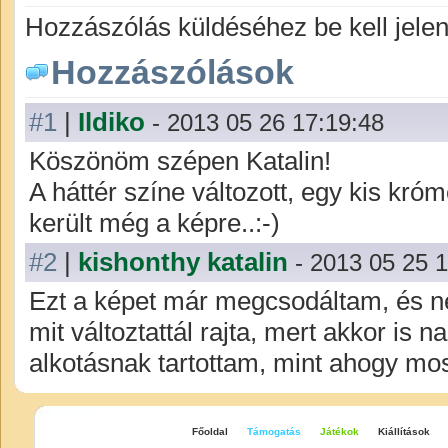
Hozzászólás küldéséhez be kell jelen
Hozzászólások
#1
|
Ildiko
- 2013 05 26 17:19:48
Köszönöm szépen Katalin!
A háttér színe változott, egy kis króm
került még a képre..:-)
#2
|
kishonthy katalin
- 2013 05 25 
Ezt a képet már megcsodáltam, és 
mit változtattál rajta, mert akkor is 
alkotásnak tartottam, mint ahogy mos
Főoldal
Támogatás
Játékok
Kiállítások