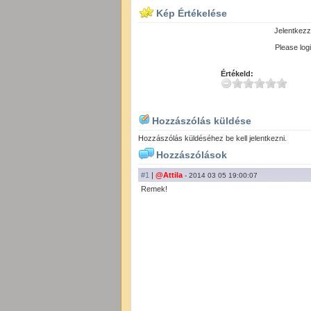
Kép Értékelése
Jelentkezz
Please logi
Értékeld:
Hozzászólás küldése
Hozzászólás küldéséhez be kell jelentkezni.
Hozzászólások
#1
|
@Attila
- 2014 03 05 19:00:07
Remek!