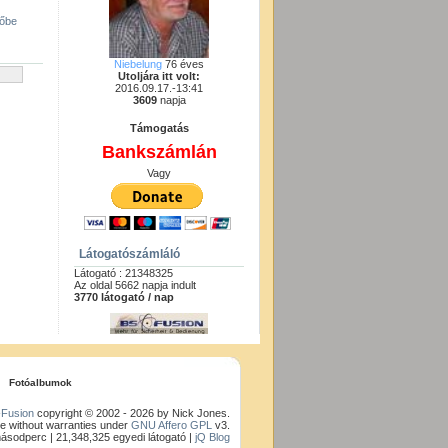
gőbe
Niebelung
76 éves
Utoljára itt volt:
2016.09.17.-13:41
3609
napja
Támogatás
Bankszámlán
Vagy
Látogatószámláló
Látogató : 21348325
Az oldal 5662 napja indult
3770 látogató / nap
Fotóalbumok
Fusion
copyright © 2002 - 2026 by Nick Jones.
e without warranties under
GNU Affero GPL
v3.
másodperc |
21,348,325 egyedi látogató |
jQ Blog