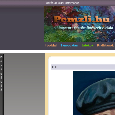
Ugrás az oldal tartalmához
Főoldal
Támogatás
Játékok
Kiállítások
N
a
v
O.O
i
g
á
c
i
ó