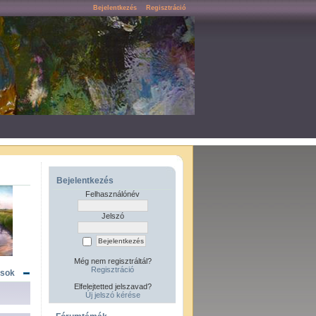
Bejelentkezés
Regisztráció
Bejelentkezés
Felhasználónév
Jelszó
Még nem regisztráltál?
Regisztráció
ások
Elfelejtetted jelszavad?
Új jelszó kérése