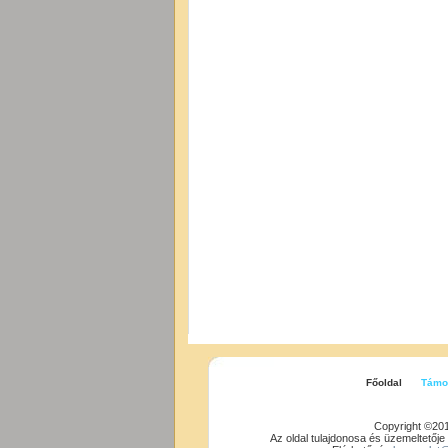
Főoldal
Támo
Copyright ©20
Az oldal tulajdonosa és üzemeltetője