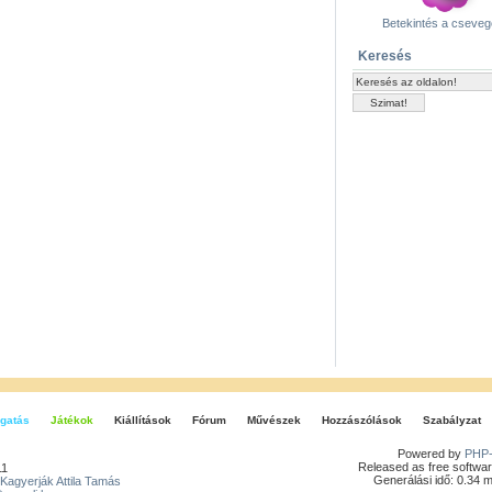
Betekintés a cseve
Keresés
gatás
Játékok
Kiállítások
Fórum
Művészek
Hozzászólások
Szabályzat
Powered by
PHP-
Released as free softwar
11
Generálási idő: 0.34 
Kagyerják Attila Tamás