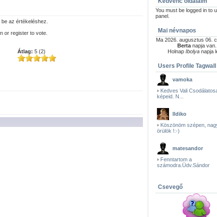
Kedvenc oldalaim
You must be logged in to u
panel.
 be az értékeléshez.
Mai névnapos
n or register to vote.
Ma 2026. augusztus 06. c
Berta
napja van.
Átlag:
5 (2)
Holnap
Ibolya
napja l
Users Profile Tagwall
vamoka
Kedves Vali Csodálatos
képeid. N...
Ildiko
Köszönöm szépen, nag
örülök !:-)
matesandor
Fenntartom a
számodra.Üdv.Sándor
Csevegő