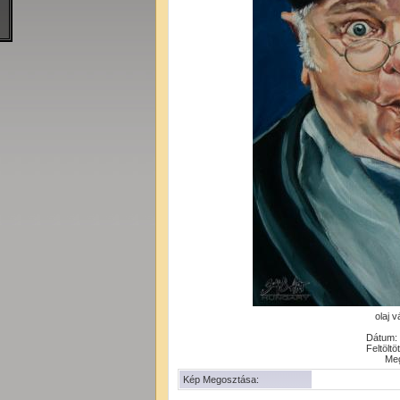
olaj 
Dátum: 
Feltöltö
Meg
Kép Megosztása: