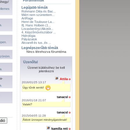
Fórumtémák
óhegy/
Legújabb témák
ellemes
Rohmann Ditta és Bac...
Miért nem szüntettem...
ArtRage
Henri de Toulouse-La...
a.
Ifj. Hans Holbein (1...
Lovasberényi Alkotót...
4. Képzőművésztábor ...
Hidrológia
Pályázatok
pen.
Akvarell és tus..és ...
Legnépszerűbb témák
Nincs létrehozva fórumtéma
öszönöm.
Üzenőfal
Üzenet küldéséhez be kell
a.
jelentkezni
a-
Attila
2016/01/25 13:17
a.
Úgy tűnik senki!
k
tanacsl
2016/01/18 21:07
Valaki?
tanacsl
2015/04/05 11:28
Áldott ünnepet mindnyájatoknak!
kamilla reti