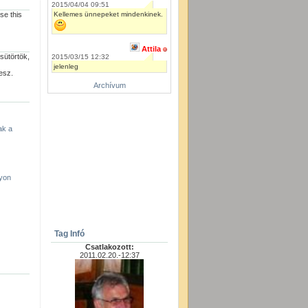
2015/04/04 09:51
Kellemes ünnepeket mindenkinek.
se this
Attila
sütörtök,
2015/03/15 12:32
jelenleg
esz.
Archívum
ak a
yon
Tag Infó
Csatlakozott:
2011.02.20.-12:37