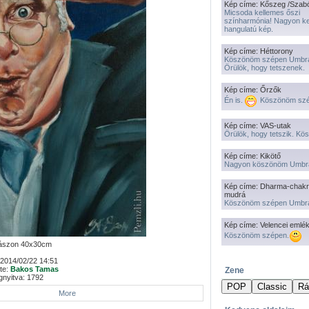
Kép címe: Kőszeg /Szab
Micsoda kellemes őszi
színharmónia! Nagyon k
hangulatú kép.
Kép címe: Héttorony
Köszönöm szépen Umbr
Örülök, hogy tetszenek.
Kép címe: Őrzők
Én is.
Köszönöm szé
Kép címe: VAS-utak
Örülök, hogy tetszik. K
Kép címe: Kikötő
Nagyon köszönöm Umbr
Kép címe: Dharma-chakr
mudrá
Köszönöm szépen Umbr
Kép címe: Velencei emlé
Köszönöm szépen.
vászon 40x30cm
2014/02/22 14:51
tte:
Bakos Tamas
Zene
nyitva: 1792
More