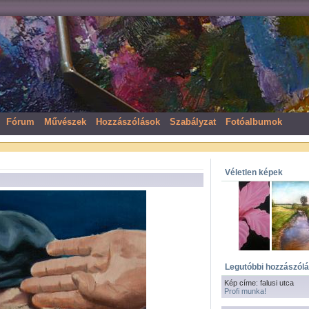
Fórum
Művészek
Hozzászólások
Szabályzat
Fotóalbumok
Véletlen képek
Legutóbbi hozzászól
Kép címe: falusi utca
Profi munka!